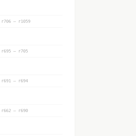
r706 – r1059
r695 – r705
r691 – r694
r662 – r690