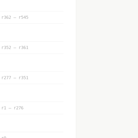
r362 – r545
r352 – r361
r277 – r351
r1 – r276
r0