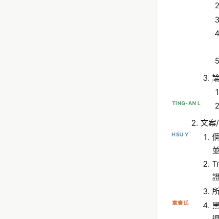
TING-AN L
文案
HSU Y
並
T
證
章廣廷