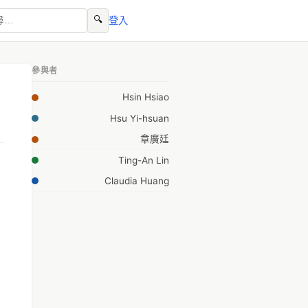
🔍
登入
參與者
Hsin Hsiao
Hsu Yi-hsuan
章廣廷
Ting-An Lin
Claudia Huang