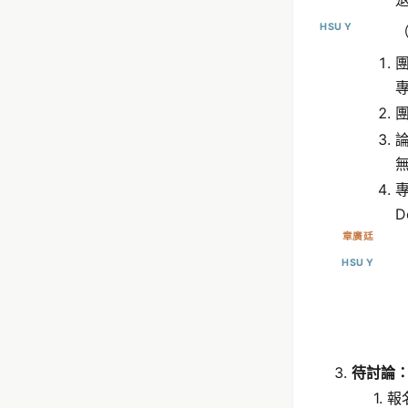
HSU Y
專
專
D
章廣廷
HSU Y
待討論
1. 