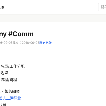
us
ny #Comm
-09-08
建立：2016-09-08
歷史紀錄
名單/工作分配
工名單
流程/時程
 - 報名細項
松志工通訊錄
缺員