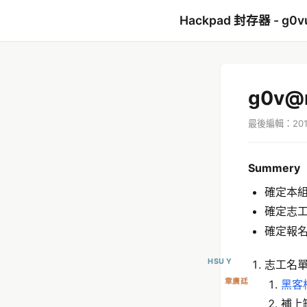
Hackpad 封存器 - g0v
g0v@
最後編輯：2016
Summery
確定本組
確定志
確定報名
HSU Y
志工名單
章廣廷
黑客
補上