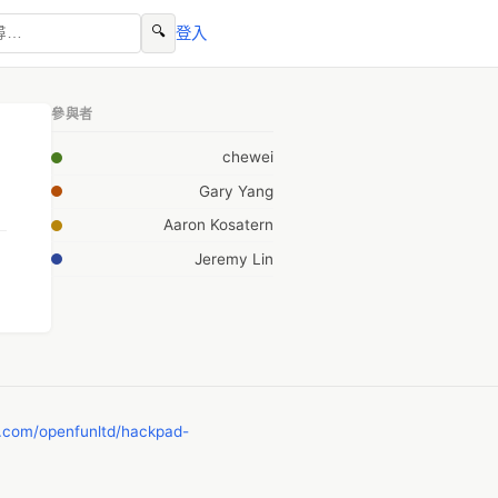
🔍
登入
參與者
chewei
Gary Yang
Aaron Kosatern
Jeremy Lin
b.com/openfunltd/hackpad-